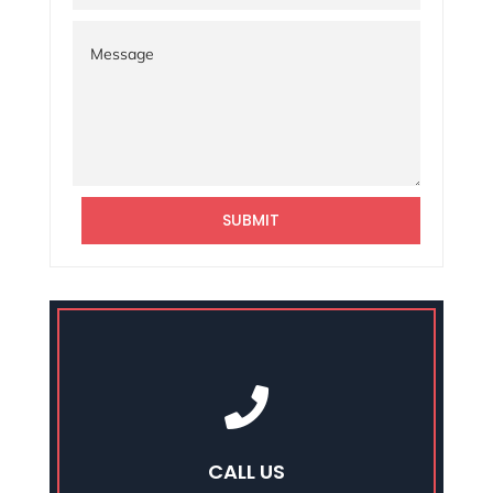
SUBMIT

CALL US