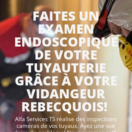
FAITES UN
EXAMEN
ENDOSCOPIQUE
DE VOTRE
TUYAUTERIE
GRÂCE À VOTRE
VIDANGEUR
REBECQUOIS!
Alfa Services TS réalise des inspections
caméras de vos tuyaux. Ayez une vue