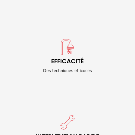
EFFICACITÉ
EFFICACITÉ
Retrouvez des canalisations fonctionnelles et propres.
Des techniques efficaces