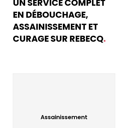
UN SERVICE COMPLET
EN DÉBOUCHAGE,
ASSAINISSEMENT ET
CURAGE SUR REBECQ
.
Assainissement
Assainissement
Alfa Services TS va assainir vos cuves, puits ou
autres fosses septiques