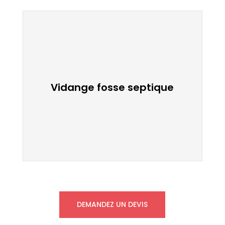
Vidange fosse septique
Vidange fosse septique
Videz votre fosse septique par des
professionnels
DEMANDEZ UN DEVIS