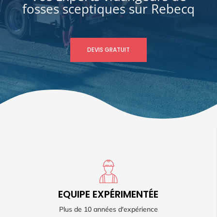
fosses sceptiques sur Rebecq
DEVIS GRATUIT
EQUIPE EXPÉRIMENTÉE
EQUIPE EXPÉRIMENTÉE
Une équipe active sur Bruxelles, Brabant Wallon et Hainaut
Plus de 10 années d'expérience