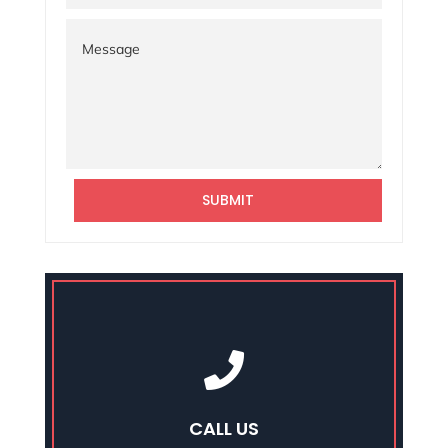
SUBMIT

CALL US